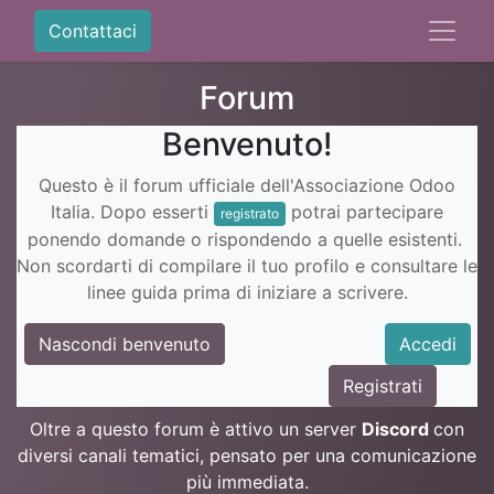
Contattaci
Forum
Benvenuto!
Questo è il forum ufficiale dell'Associazione Odoo
Italia. Dopo esserti
potrai partecipare
registrato
ponendo domande o rispondendo a quelle esistenti.
Non scordarti di compilare il tuo profilo e consultare le
linee guida prima di iniziare a scrivere.
Nascondi benvenuto
Accedi
Registrati
Oltre a questo forum è attivo un server
Discord
con
diversi canali tematici, pensato per una comunicazione
più immediata.