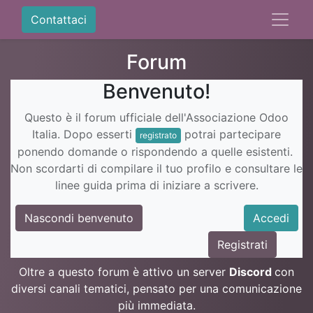
Contattaci
Forum
Benvenuto!
Questo è il forum ufficiale dell'Associazione Odoo
Italia. Dopo esserti
potrai partecipare
registrato
ponendo domande o rispondendo a quelle esistenti.
Non scordarti di compilare il tuo profilo e consultare le
linee guida prima di iniziare a scrivere.
Nascondi benvenuto
Accedi
Registrati
Oltre a questo forum è attivo un server
Discord
con
diversi canali tematici, pensato per una comunicazione
più immediata.