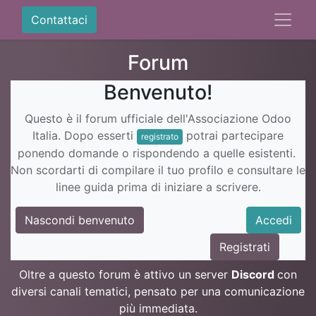
Contattaci
Forum
Benvenuto!
Questo è il forum ufficiale dell'Associazione Odoo
Italia. Dopo esserti
potrai partecipare
registrato
ponendo domande o rispondendo a quelle esistenti.
Non scordarti di compilare il tuo profilo e consultare le
linee guida prima di iniziare a scrivere.
Nascondi benvenuto
Accedi
Registrati
Oltre a questo forum è attivo un server
Discord
con
diversi canali tematici, pensato per una comunicazione
più immediata.