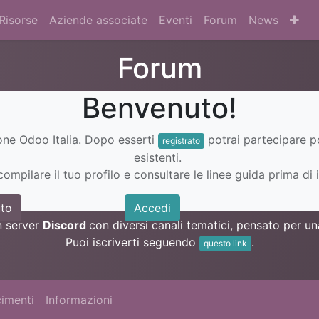
Risorse
Aziende associate
Eventi
Forum
News
Forum
Benvenuto!
ione Odoo Italia. Dopo esserti
potrai partecipare 
registrato
esistenti.
ompilare il tuo profilo e consultare le linee guida prima di i
to
Accedi
n server
Discord
con diversi canali tematici, pensato per 
Puoi iscriverti seguendo
.
questo link
imenti
Informazioni