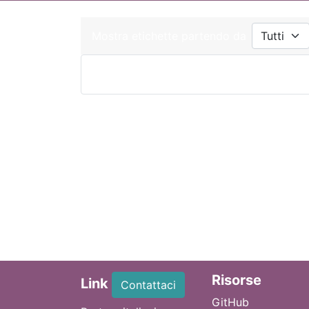
Mostra etichette partendo da
Ri
sorse
Link
Contattaci
GitHub