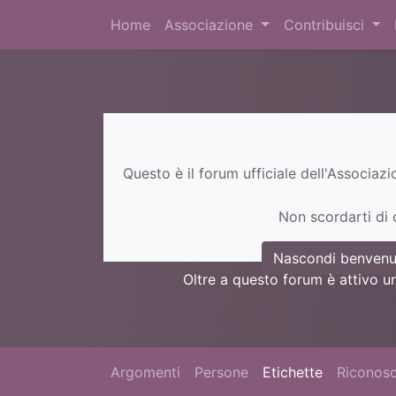
Home
Associazione
Contribuisci
Questo è il forum ufficiale dell'Associaz
Non scordarti di c
Nascondi benvenu
Oltre a questo forum è attivo u
Argomenti
Persone
Etichette
Riconosc