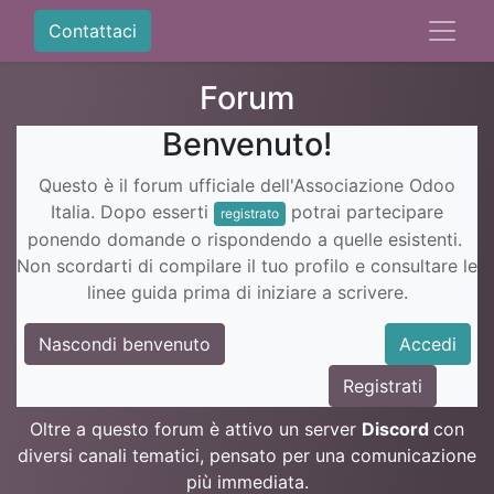
Contattaci
Forum
Benvenuto!
Questo è il forum ufficiale dell'Associazione Odoo
Italia. Dopo esserti
potrai partecipare
registrato
ponendo domande o rispondendo a quelle esistenti.
Non scordarti di compilare il tuo profilo e consultare le
linee guida prima di iniziare a scrivere.
Nascondi benvenuto
Accedi
Registrati
Oltre a questo forum è attivo un server
Discord
con
diversi canali tematici, pensato per una comunicazione
più immediata.