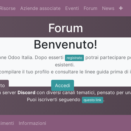
Risorse
Aziende associate
Eventi
Forum
News
Forum
Benvenuto!
ione Odoo Italia. Dopo esserti
potrai partecipare 
registrato
esistenti.
ompilare il tuo profilo e consultare le linee guida prima di i
to
Accedi
n server
Discord
con diversi canali tematici, pensato per 
Puoi iscriverti seguendo
.
questo link
imenti
Informazioni