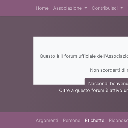
Home
Associazione
Contribuisci
Questo è il forum ufficiale dell'Associaz
Non scordarti di c
Nascondi benvenu
Oltre a questo forum è attivo u
Argomenti
Persone
Etichette
Riconosc