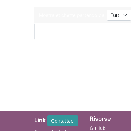
Mostra etichette partendo da
Ri
sorse
Link
Contattaci
GitHub