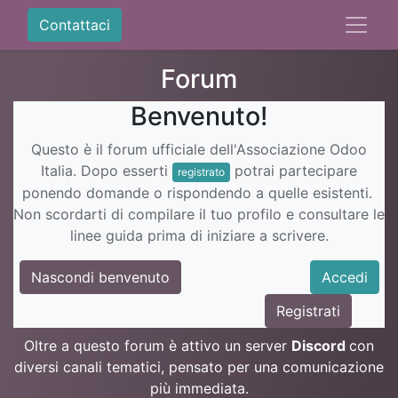
Contattaci
Forum
Benvenuto!
Questo è il forum ufficiale dell'Associazione Odoo
Italia. Dopo esserti
potrai partecipare
registrato
ponendo domande o rispondendo a quelle esistenti.
Non scordarti di compilare il tuo profilo e consultare le
linee guida prima di iniziare a scrivere.
Nascondi benvenuto
Accedi
Registrati
Oltre a questo forum è attivo un server
Discord
con
diversi canali tematici, pensato per una comunicazione
più immediata.