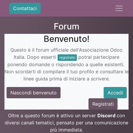
Contattaci
Forum
Benvenuto!
Questo è il forum ufficiale dell'Associazione Odoo
Italia. Dopo esserti
potrai partecipare
registrato
ponendo domande o rispondendo a quelle esistenti.
Non scordarti di compilare il tuo profilo e consultare le
linee guida prima di iniziare a scrivere.
Nascondi benvenuto
Accedi
Registrati
Oltre a questo forum è attivo un server
Discord
con
diversi canali tematici, pensato per una comunicazione
più immediata.