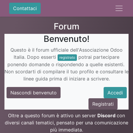
Contattaci
Forum
Benvenuto!
Questo è il forum ufficiale dell'Associazione Odoo
Italia. Dopo esserti
potrai partecipare
registrato
ponendo domande o rispondendo a quelle esistenti.
Non scordarti di compilare il tuo profilo e consultare le
linee guida prima di iniziare a scrivere.
Nascondi benvenuto
Accedi
Registrati
Oltre a questo forum è attivo un server
Discord
con
diversi canali tematici, pensato per una comunicazione
più immediata.