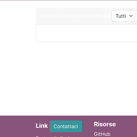
Mostra etichette partendo da
Ri
sorse
Link
Contattaci
GitHub