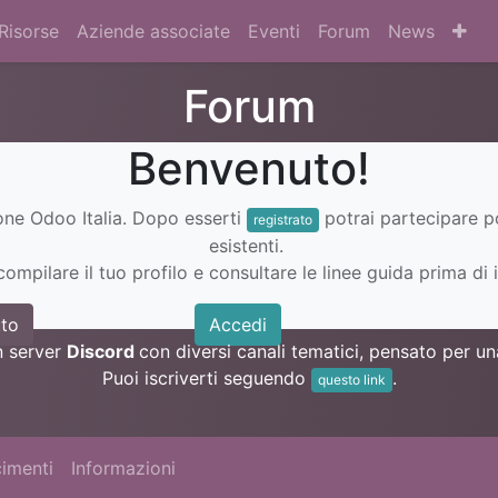
Risorse
Aziende associate
Eventi
Forum
News
Forum
Benvenuto!
ione Odoo Italia. Dopo esserti
potrai partecipare 
registrato
esistenti.
ompilare il tuo profilo e consultare le linee guida prima di i
to
Accedi
n server
Discord
con diversi canali tematici, pensato per 
Puoi iscriverti seguendo
.
questo link
imenti
Informazioni