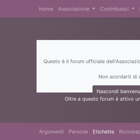
Home
Associazione
Contribuisci
Questo è il forum ufficiale dell'Associaz
Non scordarti di c
Nascondi benvenu
Oltre a questo forum è attivo u
Argomenti
Persone
Etichette
Riconosc