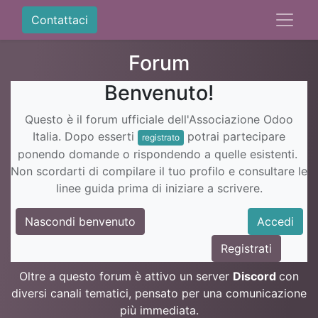
Contattaci
Forum
Benvenuto!
Questo è il forum ufficiale dell'Associazione Odoo
Italia. Dopo esserti
potrai partecipare
registrato
ponendo domande o rispondendo a quelle esistenti.
Non scordarti di compilare il tuo profilo e consultare le
linee guida prima di iniziare a scrivere.
Nascondi benvenuto
Accedi
Registrati
Oltre a questo forum è attivo un server
Discord
con
diversi canali tematici, pensato per una comunicazione
più immediata.