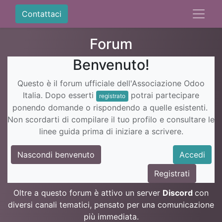
Contattaci
Forum
Benvenuto!
Questo è il forum ufficiale dell'Associazione Odoo
Italia. Dopo esserti
potrai partecipare
registrato
ponendo domande o rispondendo a quelle esistenti.
Non scordarti di compilare il tuo profilo e consultare le
linee guida prima di iniziare a scrivere.
Nascondi benvenuto
Accedi
Registrati
Oltre a questo forum è attivo un server
Discord
con
diversi canali tematici, pensato per una comunicazione
più immediata.