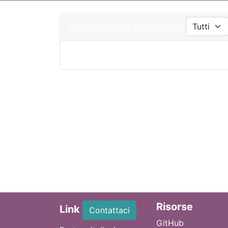
Mostra etichette partendo da
Ri
sorse
Link
Contattaci
GitHub