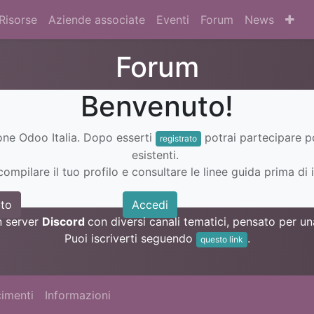
Risorse
Aziende associate
Eventi
Forum
News
Forum
Benvenuto!
ione Odoo Italia. Dopo esserti
potrai partecipare 
registrato
esistenti.
ompilare il tuo profilo e consultare le linee guida prima di i
to
Accedi
n server
Discord
con diversi canali tematici, pensato per 
Puoi iscriverti seguendo
.
questo link
imenti
Informazioni