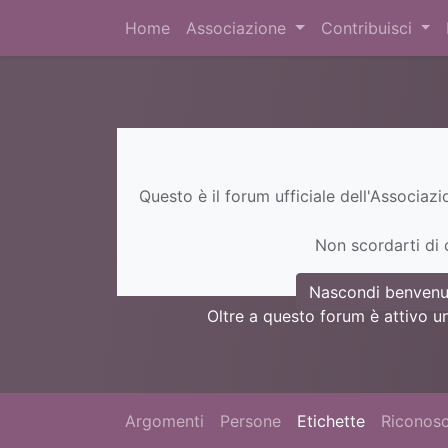
Home
Associazione
Contribuisci
Questo è il forum ufficiale dell'Associaz
Non scordarti di c
Nascondi benvenu
Oltre a questo forum è attivo u
Argomenti
Persone
Etichette
Riconosc