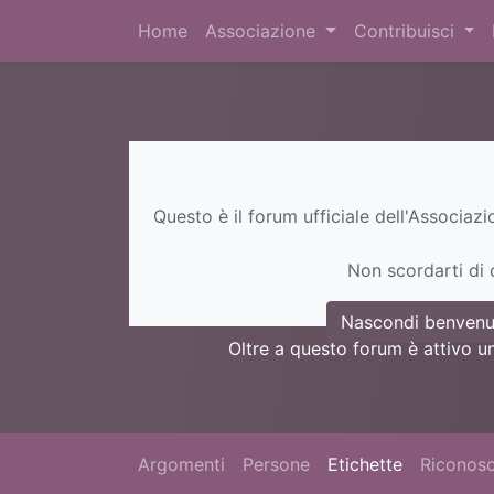
Home
Associazione
Contribuisci
Questo è il forum ufficiale dell'Associaz
Non scordarti di c
Nascondi benvenu
Oltre a questo forum è attivo u
Argomenti
Persone
Etichette
Riconosc