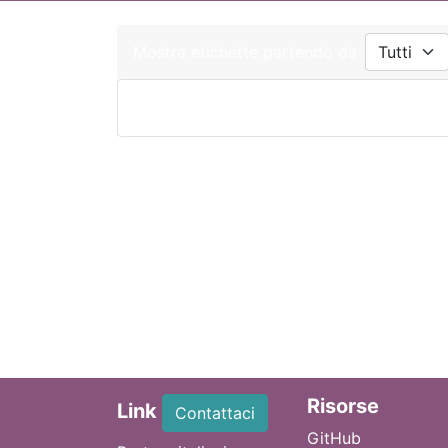
Mostra etichette partendo da
Ri
sorse
Link
Contattaci
GitHub