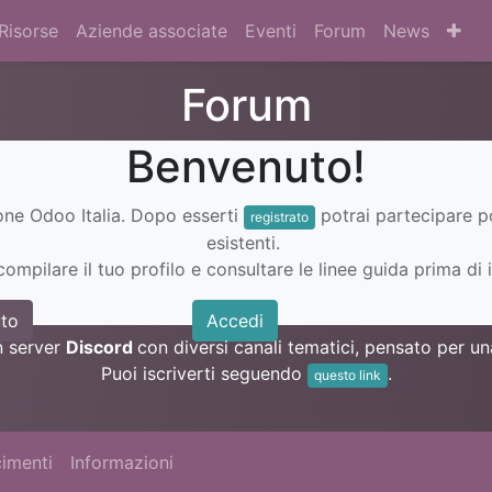
Risorse
Aziende associate
Eventi
Forum
News
Forum
Benvenuto!
ione Odoo Italia. Dopo esserti
potrai partecipare 
registrato
esistenti.
ompilare il tuo profilo e consultare le linee guida prima di i
to
Accedi
n server
Discord
con diversi canali tematici, pensato per 
Puoi iscriverti seguendo
.
questo link
imenti
Informazioni