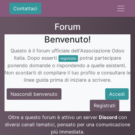
Contattaci
Forum
Benvenuto!
Questo è il forum ufficiale dell'Associazione Odoo
Italia. Dopo esserti
potrai partecipare
registrato
ponendo domande o rispondendo a quelle esistenti.
Non scordarti di compilare il tuo profilo e consultare le
linee guida prima di iniziare a scrivere.
Nascondi benvenuto
Accedi
Registrati
Oltre a questo forum è attivo un server
Discord
con
diversi canali tematici, pensato per una comunicazione
più immediata.