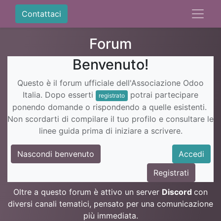
Contattaci
Forum
Benvenuto!
Questo è il forum ufficiale dell'Associazione Odoo
Italia. Dopo esserti
potrai partecipare
registrato
ponendo domande o rispondendo a quelle esistenti.
Non scordarti di compilare il tuo profilo e consultare le
linee guida prima di iniziare a scrivere.
Nascondi benvenuto
Accedi
Registrati
Oltre a questo forum è attivo un server
Discord
con
diversi canali tematici, pensato per una comunicazione
più immediata.