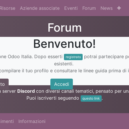
Risorse
Aziende associate
Eventi
Forum
News
Forum
Benvenuto!
ione Odoo Italia. Dopo esserti
potrai partecipare 
registrato
esistenti.
ompilare il tuo profilo e consultare le linee guida prima di i
to
Accedi
n server
Discord
con diversi canali tematici, pensato per 
Puoi iscriverti seguendo
.
questo link
imenti
Informazioni