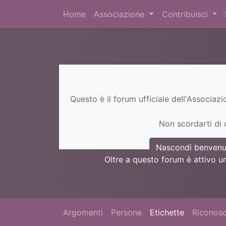
Home
Associazione
Contribuisci
Questo è il forum ufficiale dell'Associaz
Non scordarti di c
Nascondi benvenu
Oltre a questo forum è attivo u
Argomenti
Persone
Etichette
Riconosc