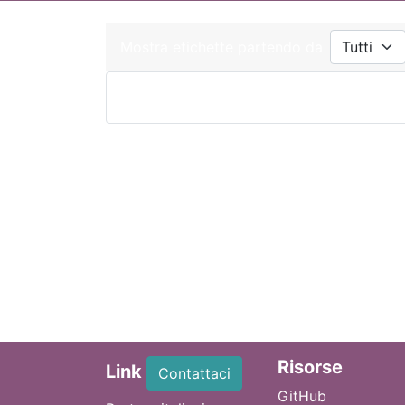
Mostra etichette partendo da
Ri
sorse
Link
Contattaci
GitHub