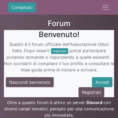
Contattaci
Forum
Benvenuto!
Questo è il forum ufficiale dell'Associazione Odoo
Italia. Dopo esserti
potrai partecipare
registrato
ponendo domande o rispondendo a quelle esistenti.
Non scordarti di compilare il tuo profilo e consultare le
linee guida prima di iniziare a scrivere.
Nascondi benvenuto
Accedi
Registrati
Oltre a questo forum è attivo un server
Discord
con
diversi canali tematici, pensato per una comunicazione
più immediata.