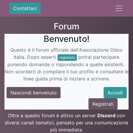
Contattaci
Forum
Benvenuto!
Questo è il forum ufficiale dell'Associazione Odoo
Italia. Dopo esserti
potrai partecipare
registrato
ponendo domande o rispondendo a quelle esistenti.
Non scordarti di compilare il tuo profilo e consultare le
linee guida prima di iniziare a scrivere.
Nascondi benvenuto
Accedi
Registrati
Oltre a questo forum è attivo un server
Discord
con
diversi canali tematici, pensato per una comunicazione
più immediata.