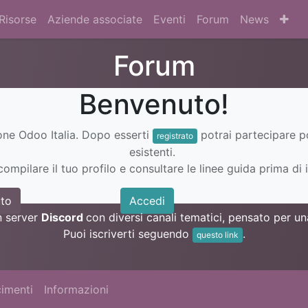
Risorse
Aziende associate
Eventi
Forum
News
Forum
Benvenuto!
ione Odoo Italia. Dopo esserti
potrai partecipare 
registrato
esistenti.
ompilare il tuo profilo e consultare le linee guida prima di i
to
Accedi
n server
Discord
con diversi canali tematici, pensato per 
Puoi iscriverti seguendo
.
questo link
imenti
Informazioni