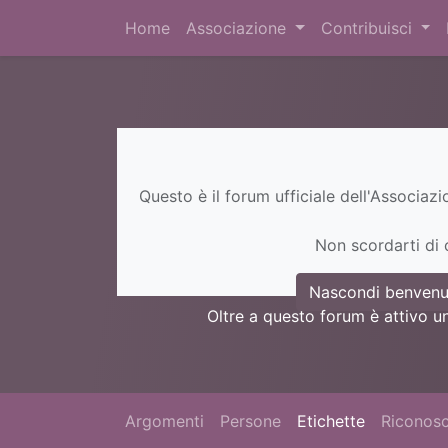
Home
Associazione
Contribuisci
Questo è il forum ufficiale dell'Associaz
Non scordarti di c
Nascondi benvenu
Oltre a questo forum è attivo u
Argomenti
Persone
Etichette
Riconosc