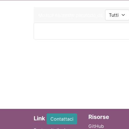
Mostra etichette partendo da
Ri
sorse
Link
Contattaci
GitHub