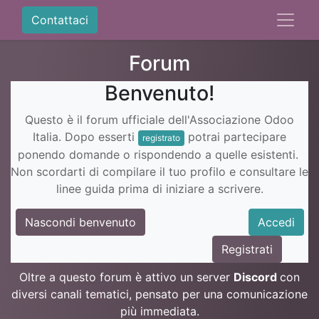
Contattaci
Forum
Benvenuto!
Questo è il forum ufficiale dell'Associazione Odoo
Italia. Dopo esserti
potrai partecipare
registrato
ponendo domande o rispondendo a quelle esistenti.
Non scordarti di compilare il tuo profilo e consultare le
linee guida prima di iniziare a scrivere.
Nascondi benvenuto
Accedi
Registrati
Oltre a questo forum è attivo un server
Discord
con
diversi canali tematici, pensato per una comunicazione
più immediata.