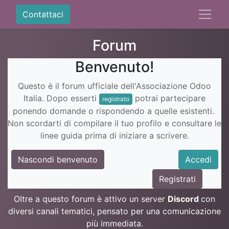
Contattaci
Forum
Benvenuto!
Questo è il forum ufficiale dell'Associazione Odoo
Italia. Dopo esserti
potrai partecipare
registrato
ponendo domande o rispondendo a quelle esistenti.
Non scordarti di compilare il tuo profilo e consultare le
linee guida prima di iniziare a scrivere.
Nascondi benvenuto
Accedi
Registrati
Oltre a questo forum è attivo un server
Discord
con
diversi canali tematici, pensato per una comunicazione
più immediata.