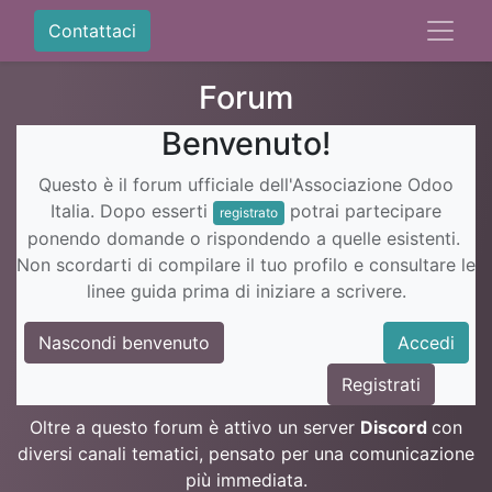
Contattaci
Forum
Benvenuto!
Questo è il forum ufficiale dell'Associazione Odoo
Italia. Dopo esserti
potrai partecipare
registrato
ponendo domande o rispondendo a quelle esistenti.
Non scordarti di compilare il tuo profilo e consultare le
linee guida prima di iniziare a scrivere.
Nascondi benvenuto
Accedi
Registrati
Oltre a questo forum è attivo un server
Discord
con
diversi canali tematici, pensato per una comunicazione
più immediata.