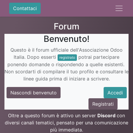
Contattaci
Forum
Benvenuto!
Questo è il forum ufficiale dell'Associazione Odoo
Italia. Dopo esserti
potrai partecipare
registrato
ponendo domande o rispondendo a quelle esistenti.
Non scordarti di compilare il tuo profilo e consultare le
linee guida prima di iniziare a scrivere.
Nascondi benvenuto
Accedi
Registrati
Oltre a questo forum è attivo un server
Discord
con
diversi canali tematici, pensato per una comunicazione
più immediata.