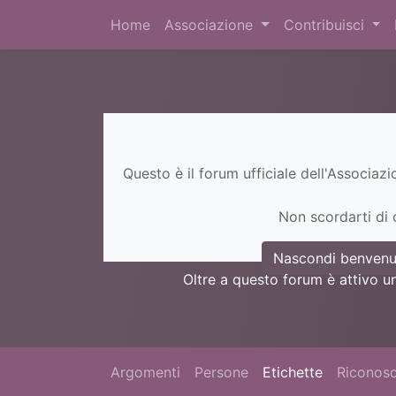
Home
Associazione
Contribuisci
Questo è il forum ufficiale dell'Associaz
Non scordarti di c
Nascondi benvenu
Oltre a questo forum è attivo u
Argomenti
Persone
Etichette
Riconosc