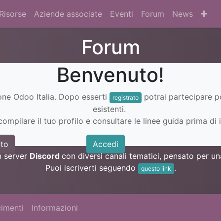
Risorse
Aziende associate
Eventi
Forum
News
Forum
Benvenuto!
ione Odoo Italia. Dopo esserti
potrai partecipare 
registrato
esistenti.
ompilare il tuo profilo e consultare le linee guida prima di i
to
Accedi
n server
Discord
con diversi canali tematici, pensato per 
Puoi iscriverti seguendo
.
questo link
imenti
Informazioni