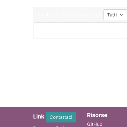
Mostra etichette partendo da
Ri
sorse
Link
Contattaci
GitHub