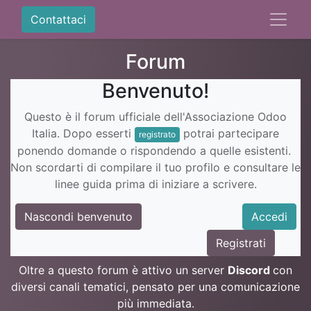
Contattaci
Forum
Benvenuto!
Questo è il forum ufficiale dell'Associazione Odoo
Italia. Dopo esserti
potrai partecipare
registrato
ponendo domande o rispondendo a quelle esistenti.
Non scordarti di compilare il tuo profilo e consultare le
linee guida prima di iniziare a scrivere.
Nascondi benvenuto
Accedi
Registrati
Oltre a questo forum è attivo un server
Discord
con
diversi canali tematici, pensato per una comunicazione
più immediata.