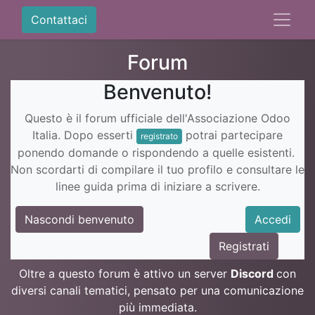
Contattaci
Forum
Benvenuto!
Questo è il forum ufficiale dell'Associazione Odoo
Italia. Dopo esserti
potrai partecipare
registrato
ponendo domande o rispondendo a quelle esistenti.
Non scordarti di compilare il tuo profilo e consultare le
linee guida prima di iniziare a scrivere.
Nascondi benvenuto
Accedi
Registrati
Oltre a questo forum è attivo un server
Discord
con
diversi canali tematici, pensato per una comunicazione
più immediata.