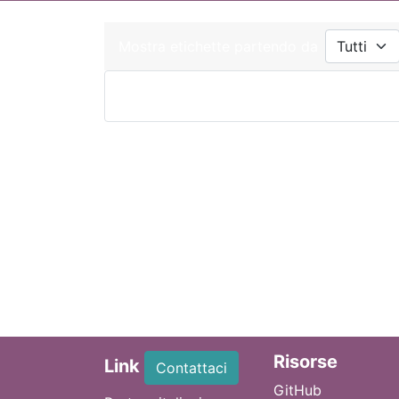
Mostra etichette partendo da
Ri
sorse
Link
Contattaci
GitHub