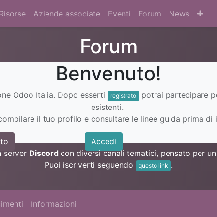
Risorse
Aziende associate
Eventi
Forum
News
Forum
Benvenuto!
ione Odoo Italia. Dopo esserti
potrai partecipare 
registrato
esistenti.
ompilare il tuo profilo e consultare le linee guida prima di i
to
Accedi
n server
Discord
con diversi canali tematici, pensato per 
Puoi iscriverti seguendo
.
questo link
imenti
Informazioni