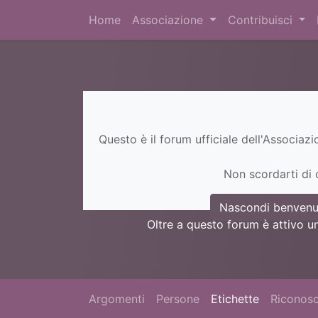
Home
Associazione
Contribuisci
Questo è il forum ufficiale dell'Associaz
Non scordarti di c
Nascondi benvenu
Oltre a questo forum è attivo u
Argomenti
Persone
Etichette
Riconosc