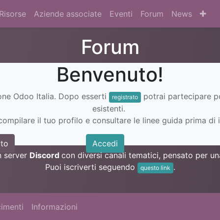
Risorse
Aziende associate
Eventi
Forum
News
Forum
Benvenuto!
ione Odoo Italia. Dopo esserti
potrai partecipare 
registrato
esistenti.
ompilare il tuo profilo e consultare le linee guida prima di i
to
Accedi
n server
Discord
con diversi canali tematici, pensato per 
Puoi iscriverti seguendo
.
questo link
imenti
Informazioni