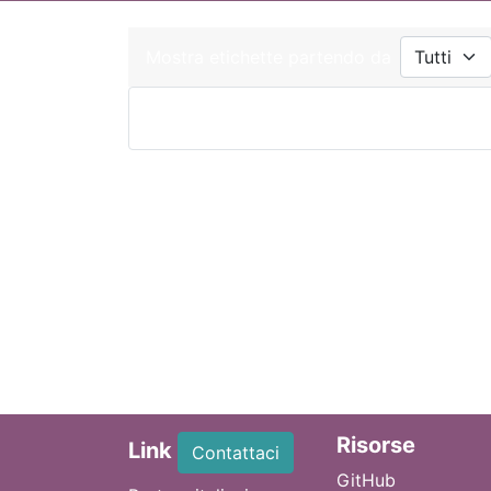
Mostra etichette partendo da
Ri
sorse
Link
Contattaci
GitHub