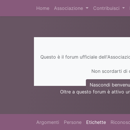
Home
Associazione
Contribuisci
Questo è il forum ufficiale dell'Associaz
Non scordarti di c
Nascondi benvenu
Oltre a questo forum è attivo u
Argomenti
Persone
Etichette
Riconosc