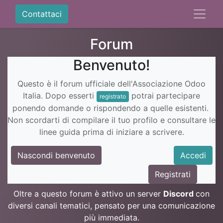
Contattaci
Forum
Benvenuto!
Questo è il forum ufficiale dell'Associazione Odoo
Italia. Dopo esserti
potrai partecipare
registrato
ponendo domande o rispondendo a quelle esistenti.
Non scordarti di compilare il tuo profilo e consultare le
linee guida prima di iniziare a scrivere.
Nascondi benvenuto
Accedi
Registrati
Oltre a questo forum è attivo un server
Discord
con
diversi canali tematici, pensato per una comunicazione
più immediata.