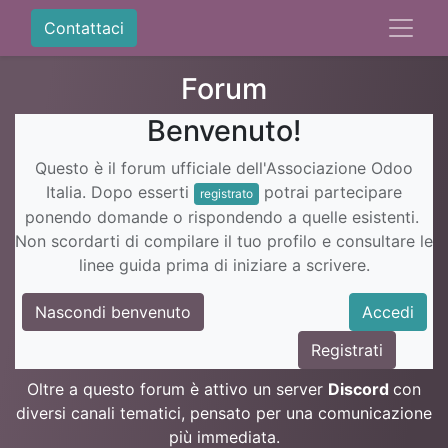
Contattaci
Forum
Benvenuto!
Questo è il forum ufficiale dell'Associazione Odoo
Italia. Dopo esserti
potrai partecipare
registrato
ponendo domande o rispondendo a quelle esistenti.
Non scordarti di compilare il tuo profilo e consultare le
linee guida prima di iniziare a scrivere.
Nascondi benvenuto
Accedi
Registrati
Oltre a questo forum è attivo un server
Discord
con
diversi canali tematici, pensato per una comunicazione
più immediata.