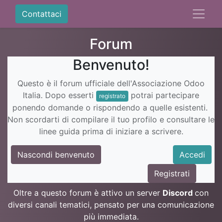
Contattaci
Forum
Benvenuto!
Questo è il forum ufficiale dell'Associazione Odoo
Italia. Dopo esserti
potrai partecipare
registrato
ponendo domande o rispondendo a quelle esistenti.
Non scordarti di compilare il tuo profilo e consultare le
linee guida prima di iniziare a scrivere.
Nascondi benvenuto
Accedi
Registrati
Oltre a questo forum è attivo un server
Discord
con
diversi canali tematici, pensato per una comunicazione
più immediata.