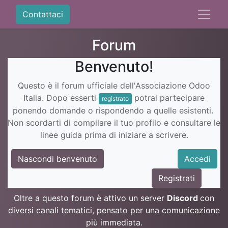
Contattaci
Forum
Benvenuto!
Questo è il forum ufficiale dell'Associazione Odoo
Italia. Dopo esserti
potrai partecipare
registrato
ponendo domande o rispondendo a quelle esistenti.
Non scordarti di compilare il tuo profilo e consultare le
linee guida prima di iniziare a scrivere.
Nascondi benvenuto
Accedi
Registrati
Oltre a questo forum è attivo un server
Discord
con
diversi canali tematici, pensato per una comunicazione
più immediata.