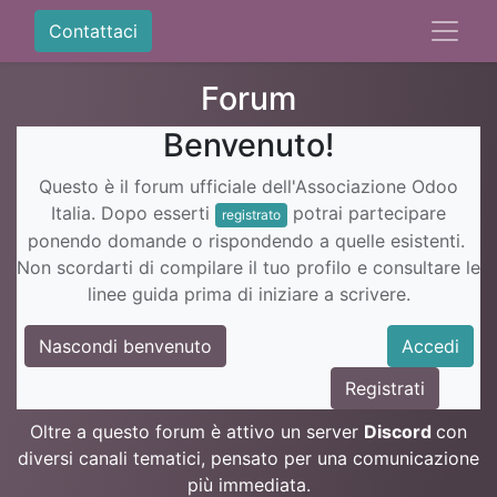
Contattaci
Forum
Benvenuto!
Questo è il forum ufficiale dell'Associazione Odoo
Italia. Dopo esserti
potrai partecipare
registrato
ponendo domande o rispondendo a quelle esistenti.
Non scordarti di compilare il tuo profilo e consultare le
linee guida prima di iniziare a scrivere.
Nascondi benvenuto
Accedi
Registrati
Oltre a questo forum è attivo un server
Discord
con
diversi canali tematici, pensato per una comunicazione
più immediata.