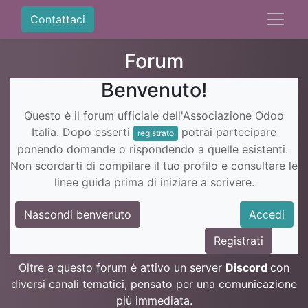
Contattaci
Forum
Benvenuto!
Questo è il forum ufficiale dell'Associazione Odoo
Italia. Dopo esserti
potrai partecipare
registrato
ponendo domande o rispondendo a quelle esistenti.
Non scordarti di compilare il tuo profilo e consultare le
linee guida prima di iniziare a scrivere.
Nascondi benvenuto
Accedi
Registrati
Oltre a questo forum è attivo un server
Discord
con
diversi canali tematici, pensato per una comunicazione
più immediata.