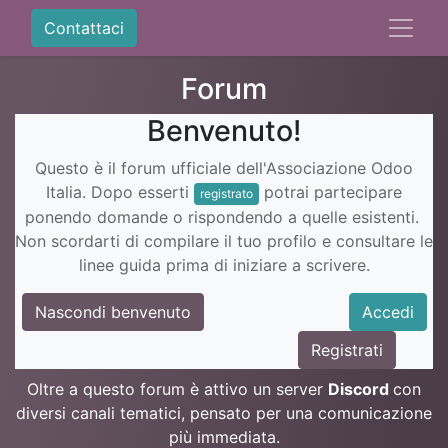
Contattaci
Forum
Benvenuto!
Questo è il forum ufficiale dell'Associazione Odoo
Italia. Dopo esserti
potrai partecipare
registrato
ponendo domande o rispondendo a quelle esistenti.
Non scordarti di compilare il tuo profilo e consultare le
linee guida prima di iniziare a scrivere.
Nascondi benvenuto
Accedi
Registrati
Oltre a questo forum è attivo un server
Discord
con
diversi canali tematici, pensato per una comunicazione
più immediata.