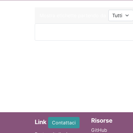
Mostra etichette partendo da
Ri
sorse
Link
Contattaci
GitHub