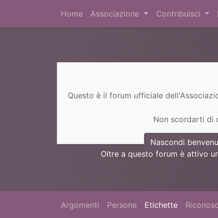
Home
Associazione
Contribuisci
Questo è il forum ufficiale dell'Associaz
Non scordarti di c
Nascondi benvenu
Oltre a questo forum è attivo u
Argomenti
Persone
Etichette
Riconosc