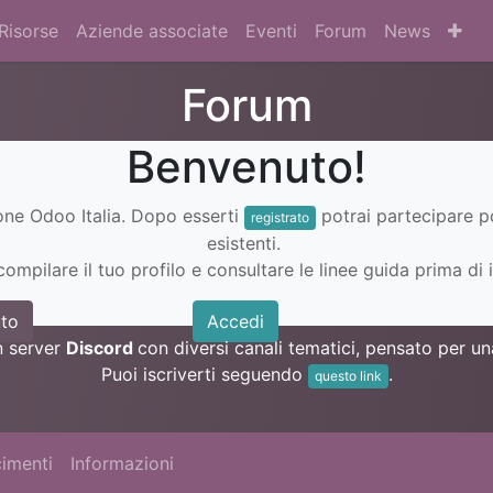
Risorse
Aziende associate
Eventi
Forum
News
Forum
Benvenuto!
ione Odoo Italia. Dopo esserti
potrai partecipare 
registrato
esistenti.
ompilare il tuo profilo e consultare le linee guida prima di i
to
Accedi
n server
Discord
con diversi canali tematici, pensato per 
Puoi iscriverti seguendo
.
questo link
imenti
Informazioni