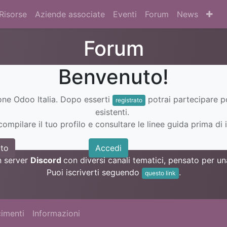
Risorse
Aziende associate
Eventi
Forum
News
Forum
Benvenuto!
ione Odoo Italia. Dopo esserti
potrai partecipare 
registrato
esistenti.
ompilare il tuo profilo e consultare le linee guida prima di i
to
Accedi
n server
Discord
con diversi canali tematici, pensato per 
Puoi iscriverti seguendo
.
questo link
imenti
Informazioni