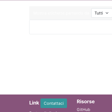
Mostra etichette partendo da
Ri
sorse
Link
Contattaci
GitHub