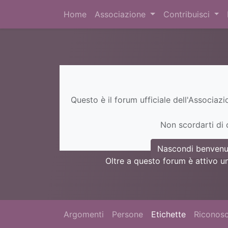
Home
Associazione
Contribuisci
Questo è il forum ufficiale dell'Associaz
Non scordarti di c
Nascondi benvenu
Oltre a questo forum è attivo u
Argomenti
Persone
Etichette
Riconosc