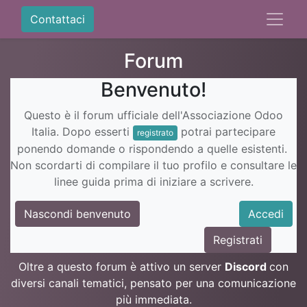
Contattaci
Forum
Benvenuto!
Questo è il forum ufficiale dell'Associazione Odoo
Italia. Dopo esserti
potrai partecipare
registrato
ponendo domande o rispondendo a quelle esistenti.
Non scordarti di compilare il tuo profilo e consultare le
linee guida prima di iniziare a scrivere.
Nascondi benvenuto
Accedi
Registrati
Oltre a questo forum è attivo un server
Discord
con
diversi canali tematici, pensato per una comunicazione
più immediata.