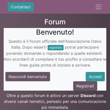
Contattaci
Forum
Benvenuto!
Questo è il forum ufficiale dell'Associazione Odoo
Italia. Dopo esserti
potrai partecipare
registrato
ponendo domande o rispondendo a quelle esistenti.
Non scordarti di compilare il tuo profilo e consultare le
linee guida prima di iniziare a scrivere.
Nascondi benvenuto
Accedi
Registrati
Oltre a questo forum è attivo un server
Discord
con
diversi canali tematici, pensato per una comunicazione
più immediata.