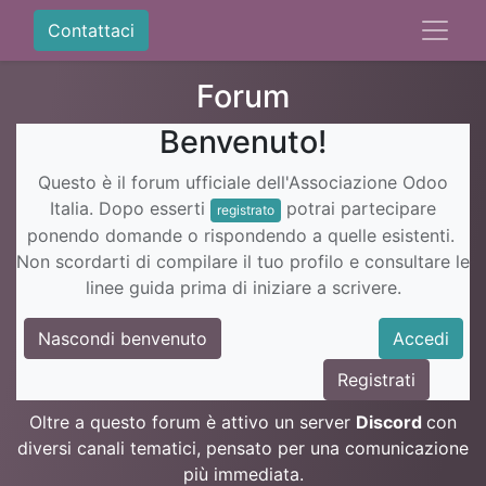
Contattaci
Forum
Benvenuto!
Questo è il forum ufficiale dell'Associazione Odoo
Italia. Dopo esserti
potrai partecipare
registrato
ponendo domande o rispondendo a quelle esistenti.
Non scordarti di compilare il tuo profilo e consultare le
linee guida prima di iniziare a scrivere.
Nascondi benvenuto
Accedi
Registrati
Oltre a questo forum è attivo un server
Discord
con
diversi canali tematici, pensato per una comunicazione
più immediata.