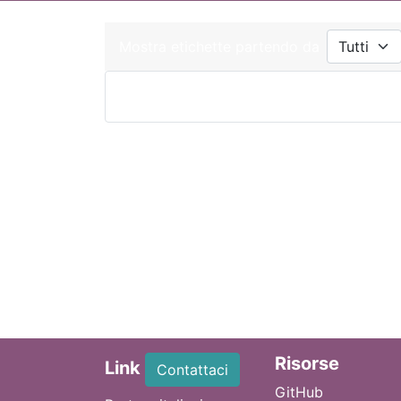
Mostra etichette partendo da
Ri
sorse
Link
Contattaci
GitHub