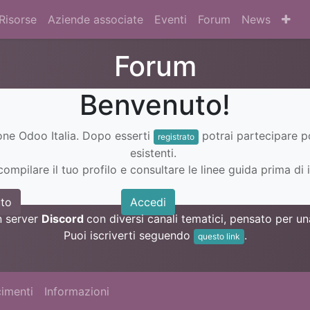
Risorse
Aziende associate
Eventi
Forum
News
Forum
Benvenuto!
ione Odoo Italia. Dopo esserti
potrai partecipare 
registrato
esistenti.
ompilare il tuo profilo e consultare le linee guida prima di i
to
Accedi
n server
Discord
con diversi canali tematici, pensato per 
Puoi iscriverti seguendo
.
questo link
imenti
Informazioni