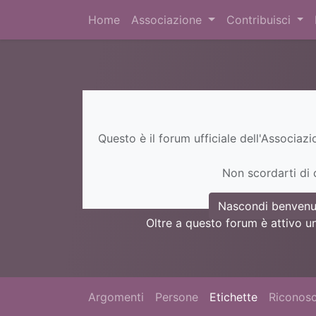
Home
Associazione
Contribuisci
Questo è il forum ufficiale dell'Associaz
Non scordarti di c
Nascondi benvenu
Oltre a questo forum è attivo u
Argomenti
Persone
Etichette
Riconosc