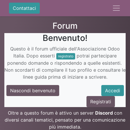
Contattaci
Forum
Benvenuto!
Questo è il forum ufficiale dell'Associazione Odoo
Italia. Dopo esserti
potrai partecipare
registrato
ponendo domande o rispondendo a quelle esistenti.
Non scordarti di compilare il tuo profilo e consultare le
linee guida prima di iniziare a scrivere.
Nascondi benvenuto
Accedi
Registrati
Oltre a questo forum è attivo un server
Discord
con
diversi canali tematici, pensato per una comunicazione
più immediata.