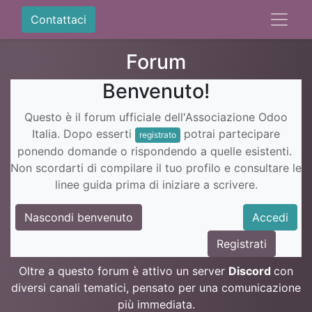
Contattaci
Forum
Benvenuto!
Questo è il forum ufficiale dell'Associazione Odoo
Italia. Dopo esserti
potrai partecipare
registrato
ponendo domande o rispondendo a quelle esistenti.
Non scordarti di compilare il tuo profilo e consultare le
linee guida prima di iniziare a scrivere.
Nascondi benvenuto
Accedi
Registrati
Oltre a questo forum è attivo un server
Discord
con
diversi canali tematici, pensato per una comunicazione
più immediata.