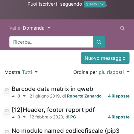
Puoi iscriverti seguendo
.
questo link
Vai a:
Domanda
Nuovo messaggio
Mostra
Tutti
Ordina per
più risposti
Barcode data matrix in qweb
0
21 giugno 2019
, di
Roberto Zanardo
4 Risposte
[12]Header, footer report pdf
0
12 febbraio 2020
, di
PG
4 Risposte
No module named codicefiscale (pip3