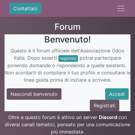
Contattaci
Forum
Benvenuto!
Questo è il forum ufficiale dell'Associazione Odoo
Italia. Dopo esserti
potrai partecipare
registrato
ponendo domande o rispondendo a quelle esistenti.
Non scordarti di compilare il tuo profilo e consultare le
linee guida prima di iniziare a scrivere.
Nascondi benvenuto
Accedi
Registrati
Oltre a questo forum è attivo un server
Discord
con
diversi canali tematici, pensato per una comunicazione
più immediata.